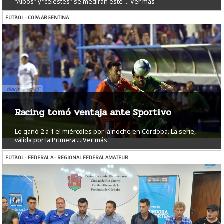
“Albos” y “celestes” se medirán este ...
Ver más
FÚTBOL - COPA ARGENTINA
Racing tomó ventaja ante Sportivo
Le ganó 2 a 1 el miércoles por la noche en Córdoba. La serie,
válida por la Primera ...
Ver más
FÚTBOL - FEDERAL A - REGIONAL FEDERAL AMATEUR