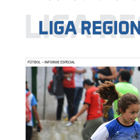
FÚTBOL – INFORME ESPECIAL