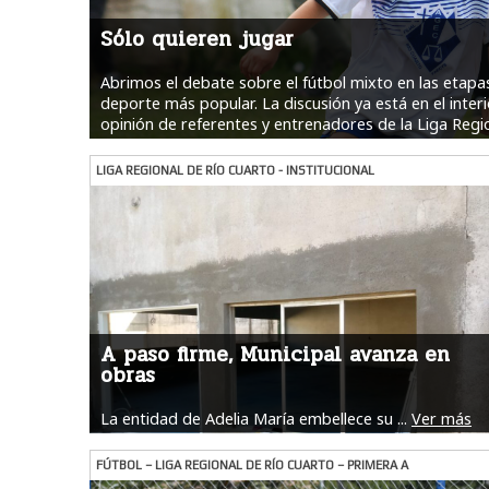
Sólo quieren jugar
Abrimos el debate sobre el fútbol mixto en las etapas
deporte más popular. La discusión ya está en el int
opinión de referentes y entrenadores de la Liga Regio
LIGA REGIONAL DE RÍO CUARTO - INSTITUCIONAL
A paso firme, Municipal avanza en
obras
La entidad de Adelia María embellece su ...
Ver más
FÚTBOL – LIGA REGIONAL DE RÍO CUARTO – PRIMERA A