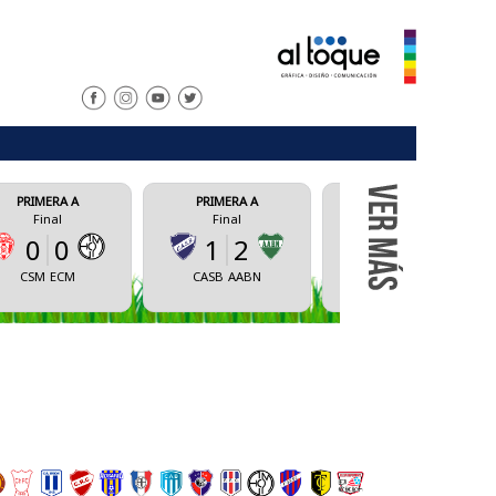
PRIMERA A
PRIMERA A
PRIM
Final
Final
Fi
1
2
1
2
0
CASB
AABN
CAS
UNRC
AVBA