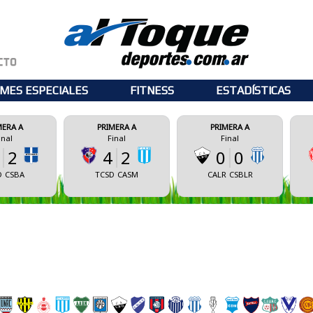
MES ESPECIALES
FITNESS
ESTADÍSTICAS
PRIMERA A
PRIMERA A
PRIMERA A
Final
Final
Final
4
2
0
0
0
0
TCSD
CASM
CALR
CSBLR
CSM
ECM