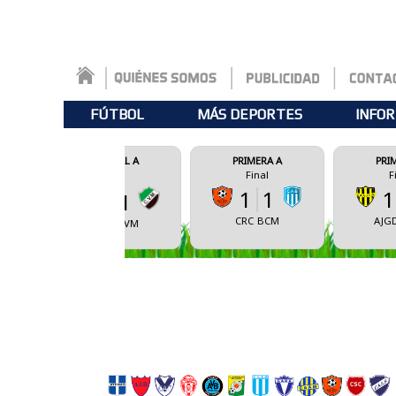
FÚTBOL
MÁS DEPORTES
INFOR
FEDERAL A
PRIMERA A
PRIMERA A
Final
Final
Final
1
1
1
2
0
1
CRC
BCM
AJGD
CSBA
CSBA
CVM