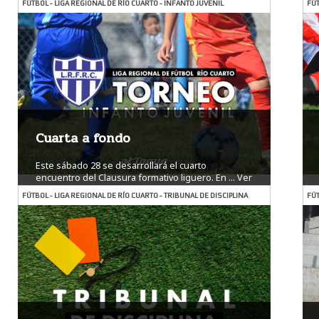
FÚTBOL - LIGA REGIONAL DE RÍO CUARTO - INFANTO JUVENIL
FÚT
Cuarta a fondo
Este sábado 28 se desarrollará el cuarto
encuentro del Clausura formativo liguero. En ...
Ver
más
FÚTBOL - LIGA REGIONAL DE RÍO CUARTO - TRIBUNAL DE DISCIPLINA
FÚT