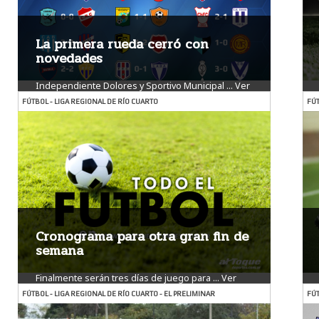
La primera rueda cerró con
novedades
Independiente Dolores y Sportivo Municipal ...
Ver
más
FÚTBOL - LIGA REGIONAL DE RÍO CUARTO
FÚT
Cronograma para otra gran fin de
semana
Finalmente serán tres días de juego para ...
Ver
más
FÚTBOL - LIGA REGIONAL DE RÍO CUARTO - EL PRELIMINAR
FÚT