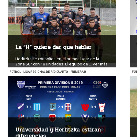
La “H” quiere dar que hablar
Herlitzka se consolida en el primer lugar de la
Zona Sur con 18 unidades. El equipo de ...
Ver más
FÚTBOL - LIGA REGIONAL DE RÍO CUARTO - PRIMERA B
FÚT
Universidad y Herlitzka estiran
diferencias