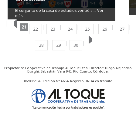
El conjunto de la casa de estudios venció a ...
Ver
más
21
22
23
24
25
26
27
28
29
30
Propietario: Cooperativa de Trabajo Al Toque Ltda. Director: Diego Alejandro
Borghi. Sebastián Vera 940, Río Cuarto, Córdoba.
06/08/2026. Edición N° 6654. Registro DNDA en trámite