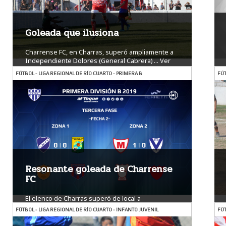
Goleada que ilusiona
Charrense FC, en Charras, superó ampliamente a
Independiente Dolores (General Cabrera) ...
Ver
más
FÚTBOL - LIGA REGIONAL DE RÍO CUARTO - PRIMERA B
FÚT
Resonante goleada de Charrense
FC
El elenco de Charras superó de local a
Independiente Dolores por 7 a 2 y comanda junto
FÚTBOL - LIGA REGIONAL DE RÍO CUARTO - INFANTO JUVENIL
FÚT
a ...
Ver más