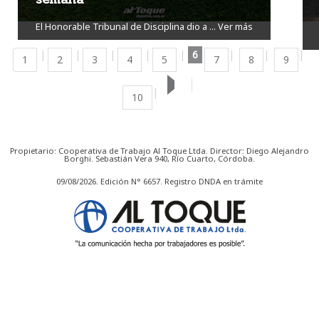
El Honorable Tribunal de Disciplina dio a ...
Ver más
6
1
2
3
4
5
7
8
9
10
Propietario: Cooperativa de Trabajo Al Toque Ltda. Director: Diego Alejandro
Borghi. Sebastián Vera 940, Río Cuarto, Córdoba.
09/08/2026. Edición N° 6657. Registro DNDA en trámite