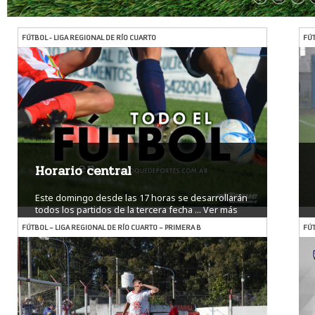
FÚTBOL - LIGA REGIONAL DE RÍO CUARTO
FÚT
Horario central
Este domingo desde las 17 horas se desarrollarán
todos los partidos de la tercera fecha ...
Ver más
FÚTBOL – LIGA REGIONAL DE RÍO CUARTO – PRIMERA B
FÚT