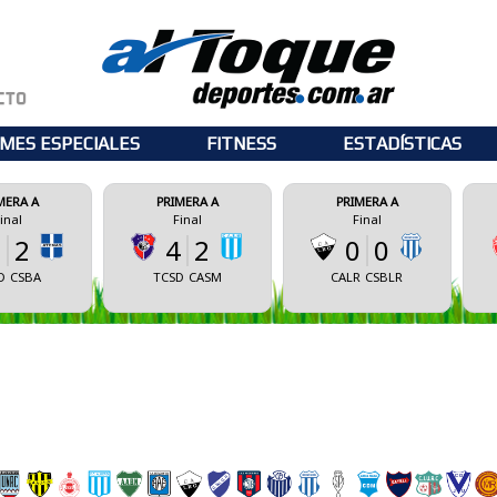
MES ESPECIALES
FITNESS
ESTADÍSTICAS
PRIMERA A
PRIMERA A
PRIMERA A
Final
Final
Final
4
2
0
0
0
0
TCSD
CASM
CALR
CSBLR
CSM
ECM