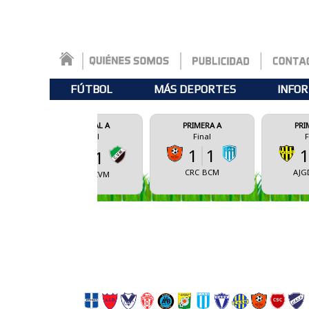
FÚTBOL
MÁS DEPORTES
INFOR
FEDERAL A
PRIMERA A
PRIMERA A
Final
Final
Final
1
1
1
2
0
1
CRC
BCM
AJGD
CSBA
CSBA
CVM