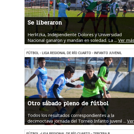
Se liberaron
Herlitzka, Independiente Dolores y Universidad
Nacional ganaron y mandan en soledad. La ...
Ver má
FÚTBOL - LIGA REGIONAL DE RÍO CUARTO - INFANTO JUVENIL
Otro sábado pleno de fútbol
Todos los resultados correspondientes a la
decimoctava jornada del Torneo Infanto Juvenil ...
Ver
más
FÚTBOL -LIGA REGIONAL DE RÍO CUARTO - TERCERA B