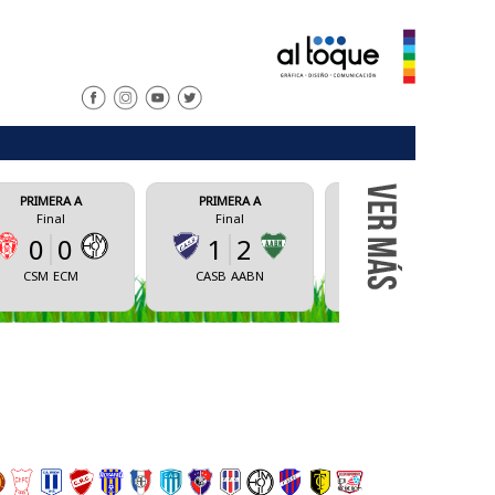
PRIMERA A
PRIMERA A
PRIM
Final
Final
Fi
1
2
1
2
0
CASB
AABN
CAS
UNRC
AVBA