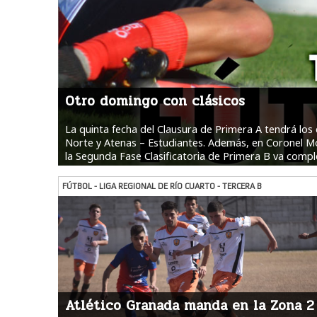
Otro domingo con clásicos
La quinta fecha del Clausura de Primera A tendrá los
Norte y Atenas – Estudiantes. Además, en Coronel Mo
la Segunda Fase Clasificatoria de Primera B va compl
Torneo Superior como el Promoción de fútbol femenin
todos los horarios y designaciones.
Ver más
FÚTBOL - LIGA REGIONAL DE RÍO CUARTO - TERCERA B
Atlético Granada manda en la Zona 2