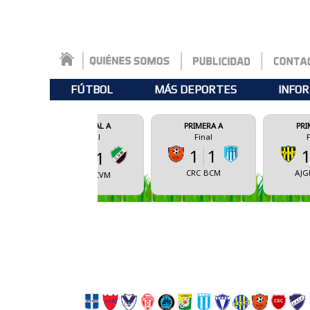
FÚTBOL
MÁS DEPORTES
INFOR
FEDERAL A
PRIMERA A
PRIMERA A
Final
Final
Final
1
1
1
2
0
1
CRC
BCM
AJGD
CSBA
CSBA
CVM