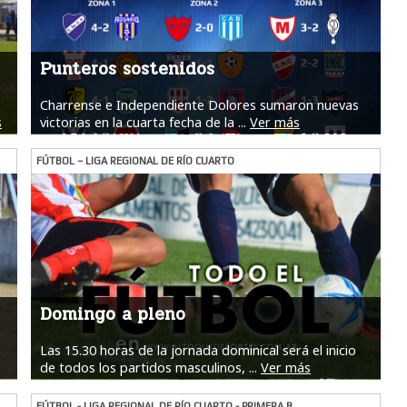
Punteros sostenidos
Charrense e Independiente Dolores sumaron nuevas
s
victorias en la cuarta fecha de la ...
Ver más
FÚTBOL – LIGA REGIONAL DE RÍO CUARTO
Domingo a pleno
Las 15.30 horas de la jornada dominical será el inicio
de todos los partidos masculinos, ...
Ver más
FÚTBOL - LIGA REGIONAL DE RÍO CUARTO - PRIMERA B