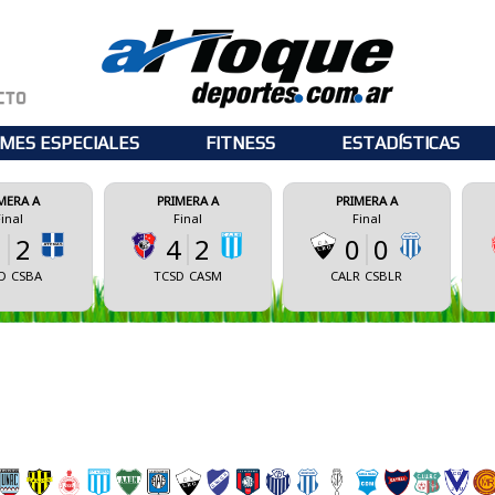
MES ESPECIALES
FITNESS
ESTADÍSTICAS
PRIMERA A
PRIMERA A
PRIMERA A
Final
Final
Final
4
2
0
0
0
0
TCSD
CASM
CALR
CSBLR
CSM
ECM