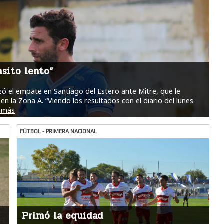
nsito lento”
alizó el empate en Santiago del Estero ante Mitre, que le
en la Zona A. “Viendo los resultados con el diario del lunes
 más
FÚTBOL - PRIMERA NACIONAL
Primó la equidad