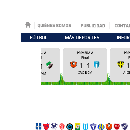
FÚTBOL
MÁS DEPORTES
INFOR
FEDERAL A
PRIMERA A
PRIMERA A
Final
Final
Final
1
1
1
2
0
1
CRC
BCM
AJGD
CSBA
CSBA
CVM