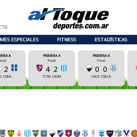
MES ESPECIALES
FITNESS
ESTADÍSTICAS
PRIMERA A
PRIMERA A
PRIMERA A
Final
Final
Final
4
2
0
0
0
0
TCSD
CASM
CALR
CSBLR
CSM
ECM