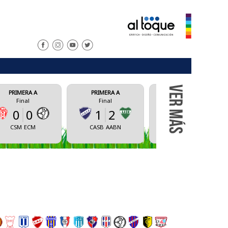
PRIMERA A
PRIMERA A
PRIM
Final
Final
Fi
1
2
1
2
0
CASB
AABN
CAS
UNRC
AVBA