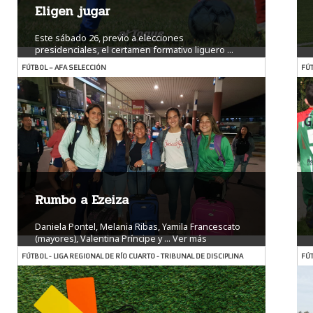
Eligen jugar
Este sábado 26, previo a elecciones
presidenciales, el certamen formativo liguero ...
Ver más
FÚTBOL – AFA SELECCIÓN
FÚT
Rumbo a Ezeiza
Daniela Pontel, Melania Ribas, Yamila Francescato
(mayores), Valentina Príncipe y ...
Ver más
FÚTBOL - LIGA REGIONAL DE RÍO CUARTO - TRIBUNAL DE DISCIPLINA
FÚT