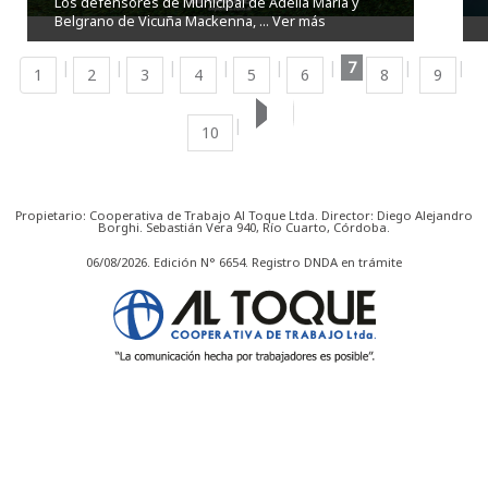
Los defensores de Municipal de Adelia María y
Belgrano de Vicuña Mackenna, ...
Ver más
7
1
2
3
4
5
6
8
9
10
Propietario: Cooperativa de Trabajo Al Toque Ltda. Director: Diego Alejandro
Borghi. Sebastián Vera 940, Río Cuarto, Córdoba.
06/08/2026. Edición N° 6654. Registro DNDA en trámite