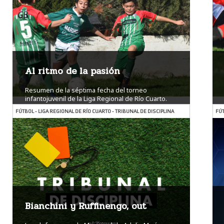
Al ritmo de la pasión
Resumen de la séptima fecha del torneo
infantojuvenil de la Liga Regional de Río Cuarto.
Ver más
FÚTBOL - LIGA REGIONAL DE RÍO CUARTO - TRIBUNAL DE DISCIPLINA
FÚT
Bianchini y Ruffinengo, out