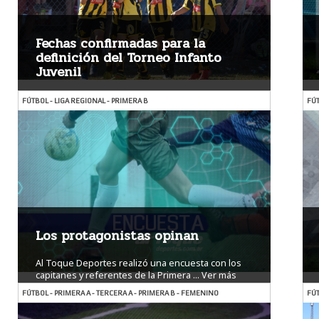
Fechas confirmadas para la
definición del Torneo Infanto
Juvenil
La Liga Regional de Río Cuarto reprogramó ...
Ver
FÚTBOL - LIGA REGIONAL - PRIMERA B
FÚT
más
Los protagonistas opinan
Al Toque Deportes realizó una encuesta con los
capitanes y referentes de la Primera ...
Ver más
FÚTBOL - PRIMERA A - TERCERA A - PRIMERA B - FEMENINO
FÚT