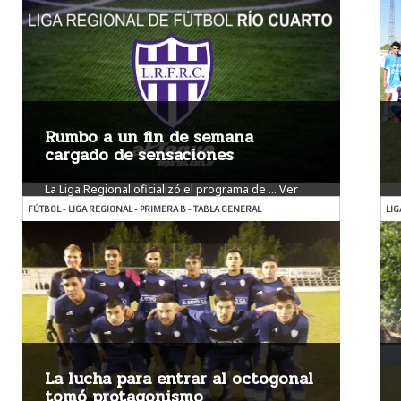
Rumbo a un fin de semana
cargado de sensaciones
La Liga Regional oficializó el programa de ...
Ver
más
FÚTBOL - LIGA REGIONAL - PRIMERA B - TABLA GENERAL
LIG
La lucha para entrar al octogonal
tomó protagonismo