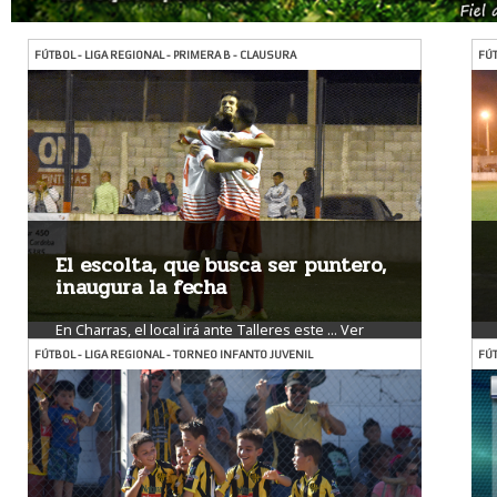
FÚTBOL - LIGA REGIONAL - PRIMERA B - CLAUSURA
FÚT
El escolta, que busca ser puntero,
inaugura la fecha
En Charras, el local irá ante Talleres este ...
Ver
más
FÚTBOL - LIGA REGIONAL - TORNEO INFANTO JUVENIL
FÚT