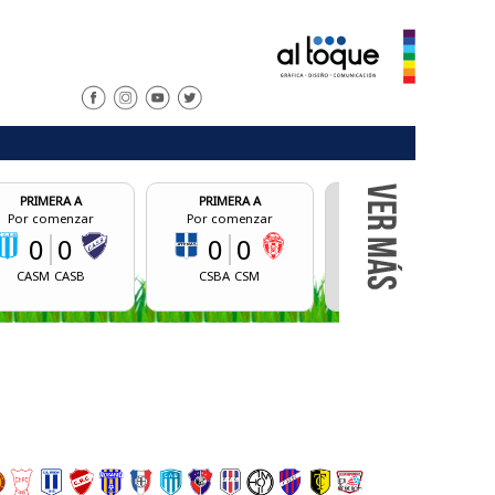
PRIMERA A
PRIMERA A
PRI
ar
Por comenzar
Final
Por c
0
0
0
2
CSBA
CSM
BCM
CALR
AID