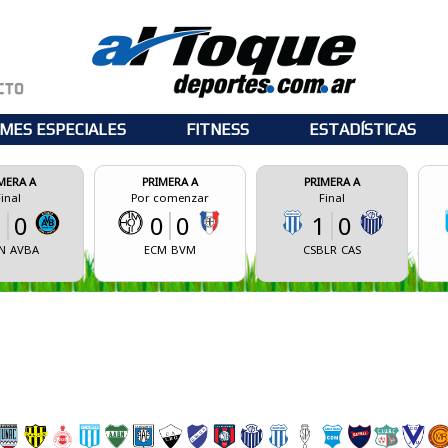
MES ESPECIALES
FITNESS
ESTADÍSTICAS
PRIMERA A
PRIMERA A
PRIMERA A
Por comenzar
Final
Por comenz
0
0
1
0
0
0
ECM
BVM
CSBLR
CAS
CASM
CASB