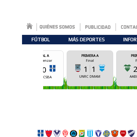
FÚTBOL
MÁS DEPORTES
INFOR
FEDERAL A
PRIMERA A
PRIMERA A
Por comenzar
Final
Final
1
1
2
0
0
0
UNRC
DMAM
AABN
AVBA
CDAMM
CSBA