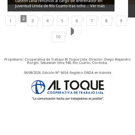
Gastón Leva renunció al cargo de entrenador en
Juventud Unida de Río Cuarto tras ocho ...
Ver más
2
1
3
4
5
6
7
8
9
10
Propietario: Cooperativa de Trabajo Al Toque Ltda. Director: Diego Alejandro
Borghi. Sebastián Vera 940, Río Cuarto, Córdoba.
06/08/2026. Edición N° 6654. Registro DNDA en trámite