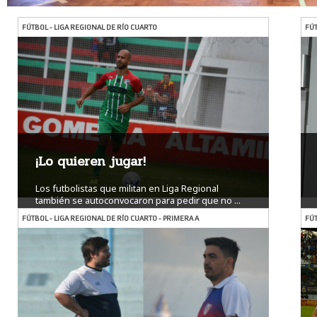
FÚTBOL - LIGA REGIONAL DE RÍO CUARTO
FÚT
¡Lo quieren jugar!
Los futbolistas que militan en Liga Regional
también se autoconvocaron para pedir que no ...
Ver más
FÚTBOL - LIGA REGIONAL DE RÍO CUARTO - PRIMERA A
FÚ