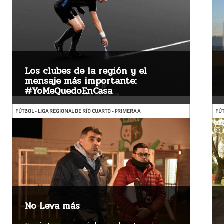
Los clubes de la región y el
mensaje más importante:
#YoMeQuedoEnCasa
Varias instituciones se sumaron a la campaña ...
FÚTBOL - LIGA REGIONAL DE RÍO CUARTO - PRIMERA A
FÚT
Ver más
No Leva más