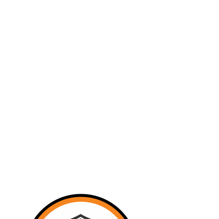
Publicidad
Fitness
Contacto