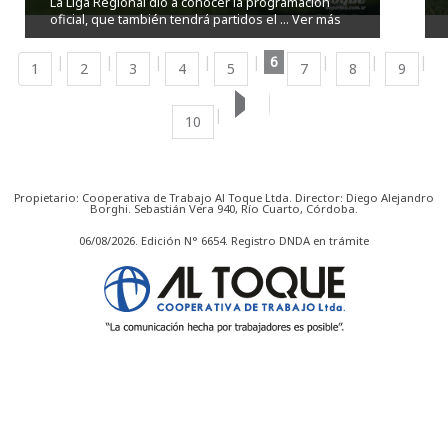
La Liga Regional dio a conocer la programación
oficial, que también tendrá partidos el ...
Ver más
6
1
2
3
4
5
7
8
9
10
Propietario: Cooperativa de Trabajo Al Toque Ltda. Director: Diego Alejandro
Borghi. Sebastián Vera 940, Río Cuarto, Córdoba.
06/08/2026. Edición N° 6654. Registro DNDA en trámite