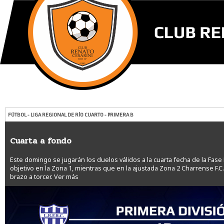
FÚTBOL - LIGA REGIONAL DE RÍO CUARTO - PRIMERA B
Cuarta a fondo
Este domingo se jugarán los duelos válidos a la cuarta fecha de la Fase
objetivo en la Zona 1, mientras que en la ajustada Zona 2 Charrense F.
brazo a torcer.
Ver más