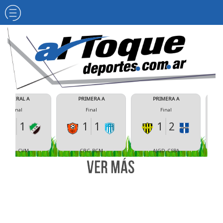
Inicio
Futbol
Más
PRIMERA A
PRIMERA A
PRIMERA A
deportes
Final
Final
Final
1
1
1
2
4
2
Informes
especiales
CRC
BCM
AJGD
CSBA
TCSD
CAS
Estadísticas
Quienes
somos