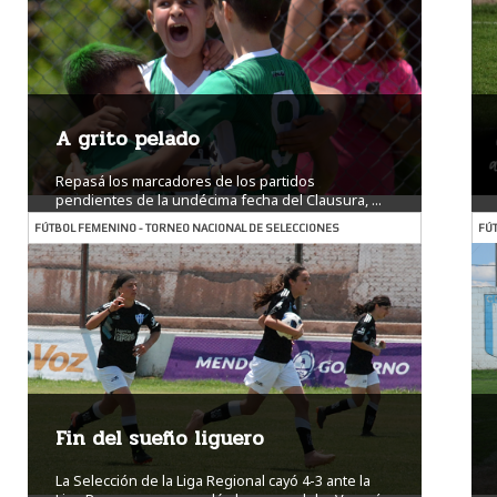
A grito pelado
Repasá los marcadores de los partidos
pendientes de la undécima fecha del Clausura, ...
Ver más
FÚTBOL FEMENINO - TORNEO NACIONAL DE SELECCIONES
FÚT
Fin del sueño liguero
La Selección de la Liga Regional cayó 4-3 ante la