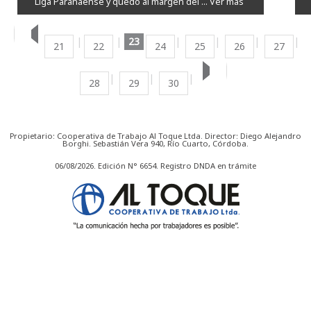
Liga Paranaense y quedó al margen del ...
Ver más
23
21
22
24
25
26
27
28
29
30
Propietario: Cooperativa de Trabajo Al Toque Ltda. Director: Diego Alejandro
Borghi. Sebastián Vera 940, Río Cuarto, Córdoba.
06/08/2026. Edición N° 6654. Registro DNDA en trámite