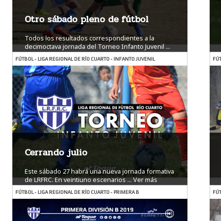
Otro sábado pleno de fútbol
Todos los resultados correspondientes a la
decimoctava jornada del Torneo Infanto Juvenil ...
Ver más
FÚTBOL - LIGA REGIONAL DE RÍO CUARTO - INFANTO JUVENIL
FÚT
Cerrando julio
Este sábado 27 habrá una nueva jornada formativa
de LRFRC. En veintiuno escenarios ...
Ver más
FÚTBOL - LIGA REGIONAL DE RÍO CUARTO - PRIMERA B
FÚT