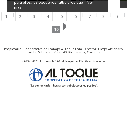
para ellos, los pequeños futboleros que ...
Ver
más
1
2
3
4
5
6
7
8
9
10
Propietario: Cooperativa de Trabajo Al Toque Ltda. Director: Diego Alejandro
Borghi. Sebastián Vera 940, Río Cuarto, Córdoba.
06/08/2026. Edición N° 6654. Registro DNDA en trámite