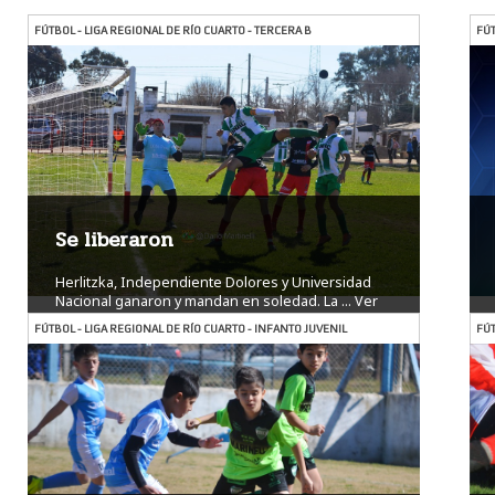
FÚTBOL - LIGA REGIONAL DE RÍO CUARTO - TERCERA B
FÚT
Se liberaron
Herlitzka, Independiente Dolores y Universidad
Nacional ganaron y mandan en soledad. La ...
Ver
más
FÚTBOL - LIGA REGIONAL DE RÍO CUARTO - INFANTO JUVENIL
FÚT