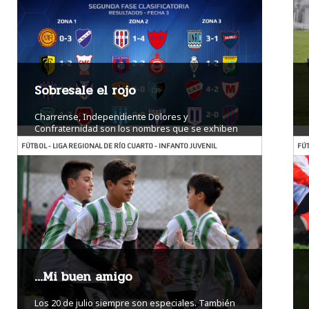
Sobresale el rojo
Charrense, Independiente Dolores y
Confraternidad son los nombres que se exhiben
en la ...
Ver más
FÚTBOL - LIGA REGIONAL DE RÍO CUARTO - INFANTO JUVENIL
FÚT
…Mi buen amigo
Los 20 de julio siempre son especiales. También