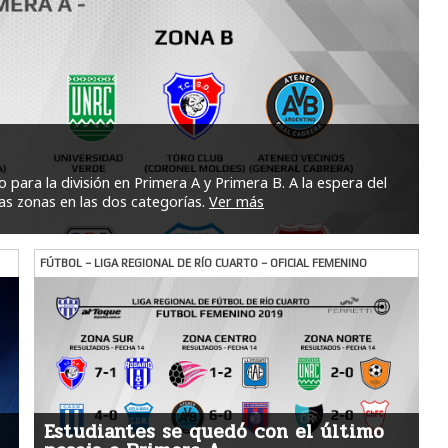
do para la división en Primera A y Primera B. A la espera del
as zonas en las dos categorías.
Ver más
FÚTBOL – LIGA REGIONAL DE RÍO CUARTO – OFICIAL FEMENINO
Estudiantes se quedó con el último