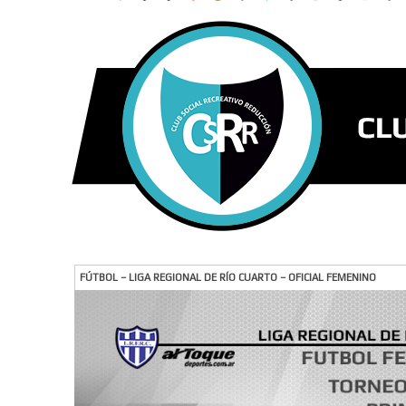
FÚTBOL – LIGA REGIONAL DE RÍO CUARTO – OFICIAL FEMENINO