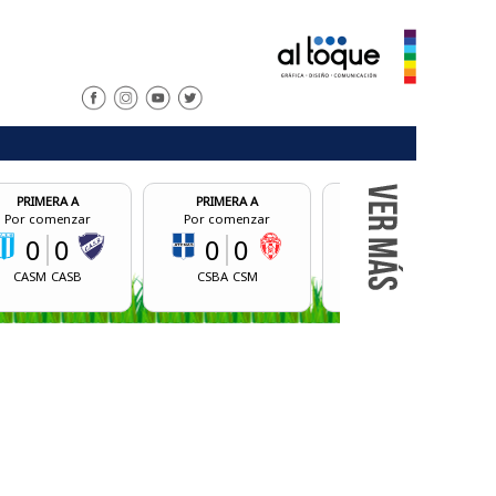
RA A
PRIMERA A
PRIMERA A
enzar
Por comenzar
Por comenzar
P
0
0
0
0
0
CASB
CSBA
CSM
BCM
CALR