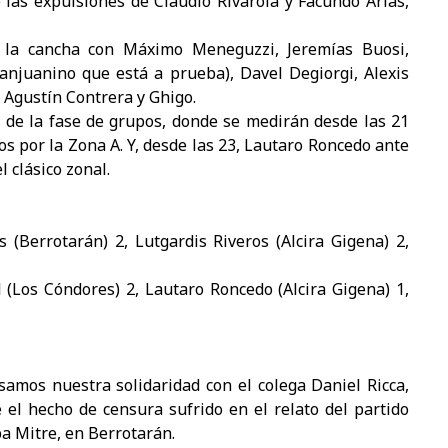
 las expulsiones de Claudio Rivarola y Facundo Arias,
a la cancha con Máximo Meneguzzi, Jeremías Buosi,
anjuanino que está a prueba), Davel Degiorgi, Alexis
, Agustín Contrera y Ghigo.
a de la fase de grupos, donde se medirán desde las 21
s por la Zona A. Y, desde las 23, Lautaro Roncedo ante
 clásico zonal.
s (Berrotarán) 2, Lutgardis Riveros (Alcira Gigena) 2,
l (Los Cóndores) 2, Lautaro Roncedo (Alcira Gigena) 1,
amos nuestra solidaridad con el colega Daniel Ricca,
 el hecho de censura sufrido en el relato del partido
a Mitre, en Berrotarán.