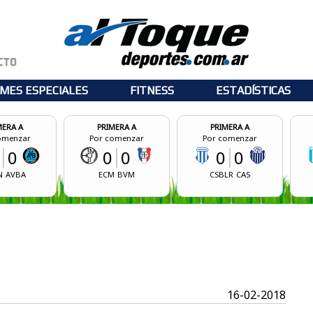
MES ESPECIALES
FITNESS
ESTADÍSTICAS
PRIMERA A
PRIMERA A
PRIME
Por comenzar
Por comenzar
Por com
0
0
0
0
0
ECM
BVM
CSBLR
CAS
CASM
16-02-2018