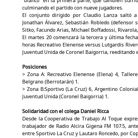
“blanco” en la primera parte, que también sufrió
culminando el partido con nueve jugadores.
El conjunto dirigido por Claudio Lanza saltó 
Jonathan Álvarez, Sebastián Robledo (defensor s
Sitko, Facundo Arias, Michael Boffadossi, Rivarola
El martes 20 comenzará la tercera y última fech
horas Recreativo Elenense versus Lutgardis Rivero
Juventud Unida de Coronel Baigorria, reeditando el
Posiciones
> Zona A: Recreativo Elenense (Elena) 4, Tallere
Belgrano (Berrotarán) 1.
> Zona B:Sportivo (La Cruz) 6, Argentino Colonia
Juventud Unida (Coronel Baigorria) 1.
Solidaridad con el colega Daniel Ricca
Desde la Cooperativa de Trabajo Al Toque expres
trabajador de Radio Alcira Gigena FM 107.5, ante
entre Sportivo La Cruz y Lautaro Roncedo, por Cop