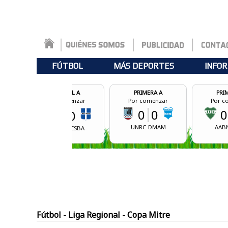
FÚTBOL
MÁS DEPORTES
INFOR
FEDERAL A
PRIMERA A
PRIMERA A
Por comenzar
Por comenzar
Por comenzar
0
0
0
0
0
0
UNRC
DMAM
AABN
AVBA
CDAMM
CSBA
Fútbol - Liga Regional - Copa Mitre