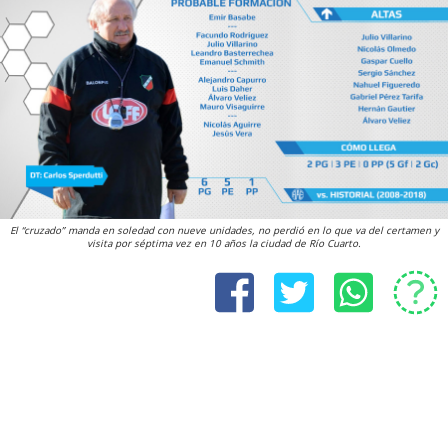
El “cruzado” manda en soledad con nueve unidades, no perdió en lo que va del certamen y
visita por séptima vez en 10 años la ciudad de Río Cuarto.