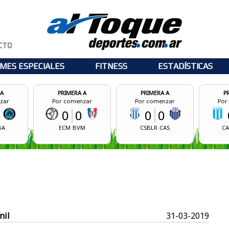
MES ESPECIALES
FITNESS
ESTADÍSTICAS
PRIMERA A
PRIMERA A
PRIMERA A
Por comenzar
Por comenzar
Por comenzar
0
0
0
0
0
0
ECM
BVM
CSBLR
CAS
CASM
CASB
nil
31-03-2019