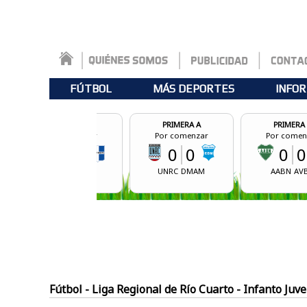
FÚTBOL
MÁS DEPORTES
INFOR
EDERAL A
PRIMERA A
PRIMERA A
 comenzar
Por comenzar
Por comenzar
0
0
0
0
0
0
UNRC
DMAM
AABN
AVBA
AMM
CSBA
Fútbol - Liga Regional de Río Cuarto - Infanto Juve