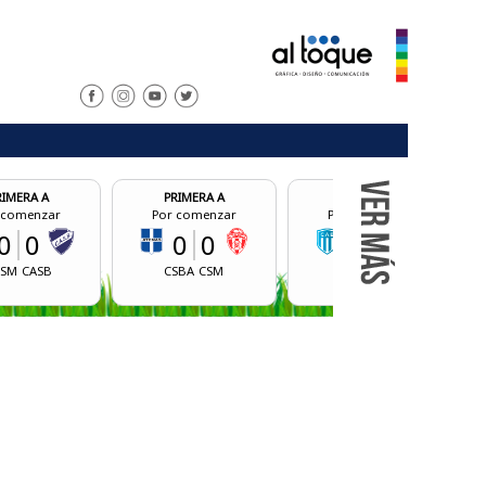
PRIMERA A
PRIMERA A
PRIMERA A
Por comenzar
Por comenzar
Por comenz
0
0
0
0
0
0
CSBA
CSM
BCM
CALR
AID
AJGD