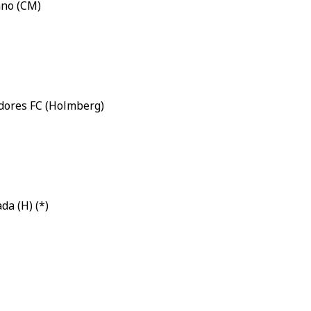
rano (CM)
ndores FC (Holmberg)
da (H) (*)