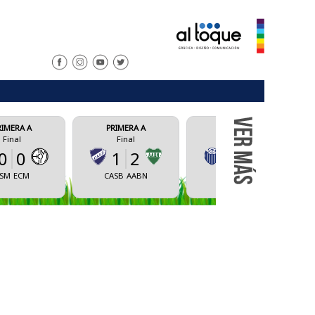
PRIMERA A
PRIMERA A
PRIMERA A
Final
Final
Final
1
2
1
2
0
4
CASB
AABN
CAS
UNRC
AVBA
CAAM