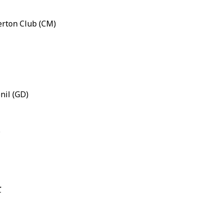
verton Club (CM)
enil (GD)
.
r