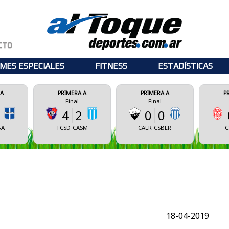
MES ESPECIALES
FITNESS
ESTADÍSTICAS
PRIMERA A
PRIMERA A
PRIMERA A
Final
Final
Final
4
2
0
0
0
0
TCSD
CASM
CALR
CSBLR
CSM
ECM
18-04-2019