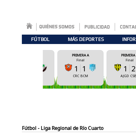
FÚTBOL
MÁS DEPORTES
INFOR
DERAL A
PRIMERA A
PRIMERA A
Final
Final
Final
1
1
1
2
0
1
CRC
BCM
AJGD
CSBA
SBA
CVM
Fútbol - Liga Regional de Río Cuarto