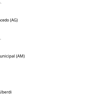
.
ncedo (AG)
.
unicipal (AM)
Alberdi