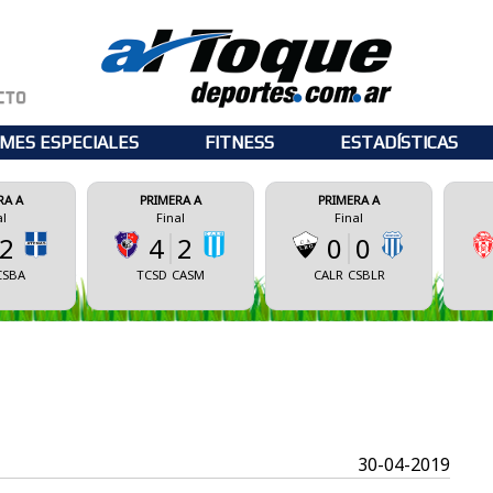
MES ESPECIALES
FITNESS
ESTADÍSTICAS
PRIMERA A
PRIMERA A
PRIMERA A
Final
Final
Final
4
2
0
0
0
0
TCSD
CASM
CALR
CSBLR
CSM
ECM
30-04-2019