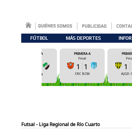
FÚTBOL
MÁS DEPORTES
INFOR
FEDERAL A
PRIMERA A
PRIMERA A
Final
Final
Final
1
1
1
2
0
1
CRC
BCM
AJGD
CSBA
CSBA
CVM
Futsal - Liga Regional de Río Cuarto