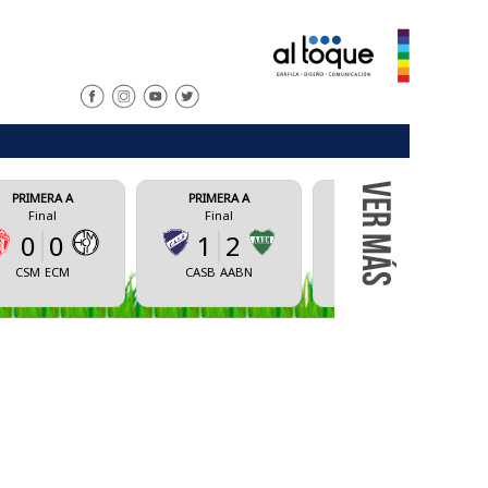
 A
PRIMERA A
PRIMERA A
P
Final
Final
0
1
2
1
2
CM
CASB
AABN
CAS
UNRC
A