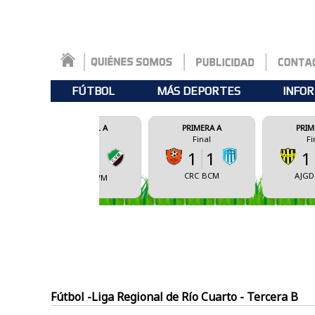
FÚTBOL
MÁS DEPORTES
INFOR
FEDERAL A
PRIMERA A
PRIMERA A
Final
Final
Final
1
1
1
2
0
1
CRC
BCM
AJGD
CSBA
CSBA
CVM
Fútbol -Liga Regional de Río Cuarto - Tercera B