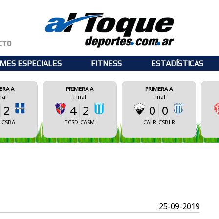
MES ESPECIALES
FITNESS
ESTADÍSTICAS
PRIMERA A
PRIMERA A
PRIMERA
Final
Final
Final
4
2
0
0
0
TCSD
CASM
CALR
CSBLR
CSM
E
25-09-2019