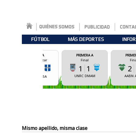
FÚTBOL
MÁS DEPORTES
INFOR
FEDERAL A
PRIMERA A
PRIMERA A
r comenzar
Final
Final
1
1
2
0
0
0
UNRC
DMAM
AABN
AVBA
DAMM
CSBA
Mismo apellido, misma clase