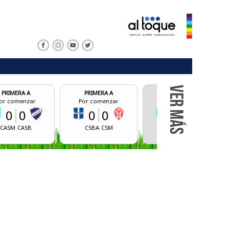
PRIMERA A
PRIMERA A
PRIMERA 
Por comenzar
Final
Por comen
0
0
0
2
0
0
CSBA
CSM
BCM
CALR
AID
AJG