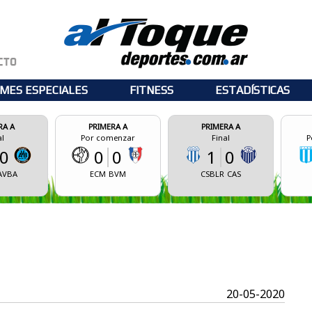
MES ESPECIALES
FITNESS
ESTADÍSTICAS
PRIMERA A
PRIMERA A
PRIMERA A
Por comenzar
Final
Por comenzar
0
0
1
0
0
0
ECM
BVM
CSBLR
CAS
CASM
CASB
20-05-2020