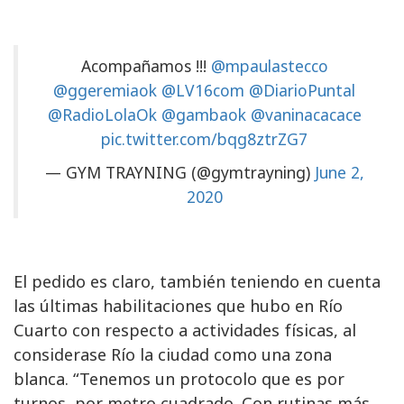
Acompañamos !!!
@mpaulastecco
@ggeremiaok
@LV16com
@DiarioPuntal
@RadioLolaOk
@gambaok
@vaninacacace
pic.twitter.com/bqg8ztrZG7
— GYM TRAYNING (@gymtrayning)
June 2,
2020
El pedido es claro, también teniendo en cuenta
las últimas habilitaciones que hubo en Río
Cuarto con respecto a actividades físicas, al
considerase Río la ciudad como una zona
blanca. “Tenemos un protocolo que es por
turnos, por metro cuadrado. Con rutinas más