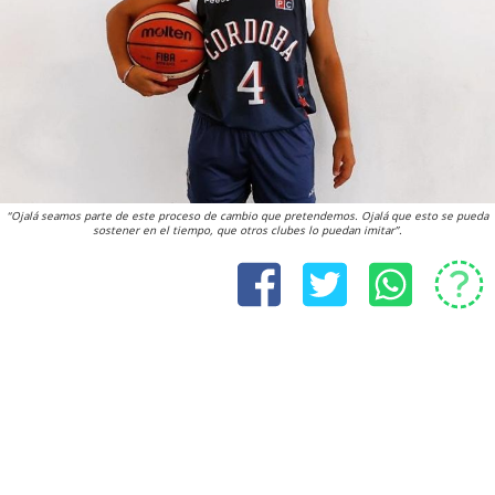
“Ojalá seamos parte de este proceso de cambio que pretendemos. Ojalá que esto se pueda
sostener en el tiempo, que otros clubes lo puedan imitar”.