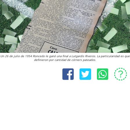
Un 26 de julio de 1954 Roncedo le ganó una final a Lutgardis Riveros. La particularidad es que
definieron por cantidad de córners pateados.