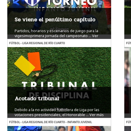
Se viene el penúltimo capítulo
Partidos, horarios y escenarios de juego para la
vigesimoprimera jornada del campeonato ...
Ver
más
FÚTBOL - LIGA REGIONAL DE RÍO CUARTO
FÚT
Acotado tribunal
Debido a la no actividad futbolera de Liga por las
votaciones presidenciales, el Honorable ...
Ver más
FÚTBOL - LIGA REGIONAL DE RÍO CUARTO - INFANTO JUVENIL
FÚT