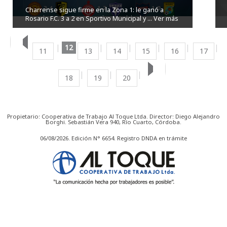
Charrense sigue firme en la Zona 1: le ganó a
Rosario F.C. 3 a 2 en Sportivo Municipal y ...
Ver más
12
11
13
14
15
16
17
18
19
20
Propietario: Cooperativa de Trabajo Al Toque Ltda. Director: Diego Alejandro
Borghi. Sebastián Vera 940, Río Cuarto, Córdoba.
06/08/2026. Edición N° 6654. Registro DNDA en trámite