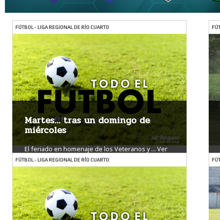
FÚTBOL - LIGA REGIONAL DE RÍO CUARTO
FÚT
Martes… tras un domingo de
miércoles
El feriado en homenaje de los Veteranos y ...
Ver
más
FÚTBOL - LIGA REGIONAL DE RÍO CUARTO
FÚT