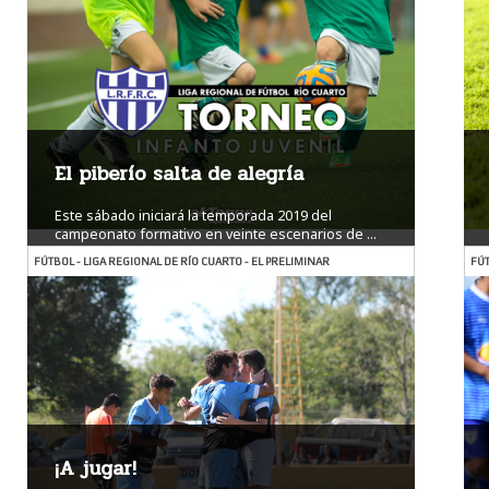
El piberío salta de alegría
Este sábado iniciará la temporada 2019 del
campeonato formativo en veinte escenarios de ...
Ver más
FÚTBOL - LIGA REGIONAL DE RÍO CUARTO - EL PRELIMINAR
FÚT
¡A jugar!