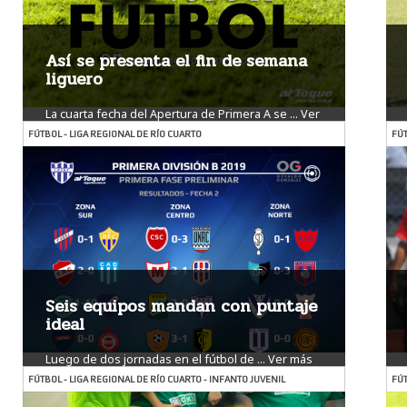
Así se presenta el fin de semana
liguero
La cuarta fecha del Apertura de Primera A se ...
Ver
más
FÚTBOL - LIGA REGIONAL DE RÍO CUARTO
FÚT
Seis equipos mandan con puntaje
ideal
Luego de dos jornadas en el fútbol de ...
Ver más
FÚTBOL - LIGA REGIONAL DE RÍO CUARTO - INFANTO JUVENIL
FÚT