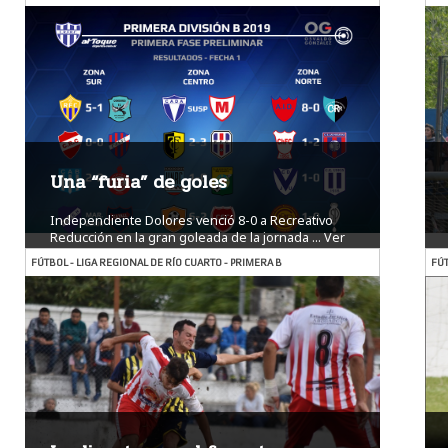
Una “furia” de goles
Independiente Dolores venció 8-0 a Recreativo
Reducción en la gran goleada de la jornada ...
Ver
más
FÚTBOL - LIGA REGIONAL DE RÍO CUARTO - PRIMERA B
FÚT