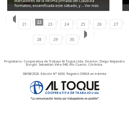
Marcadores de la décima jornada del Clausura
formativo, escenificada este sábado, y ...
Ver más
22
21
23
24
25
26
27
28
29
30
Propietario: Cooperativa de Trabajo Al Toque Ltda. Director: Diego Alejandro
Borghi. Sebastián Vera 940, Río Cuarto, Córdoba.
08/08/2026. Edición N° 6656. Registro DNDA en trámite