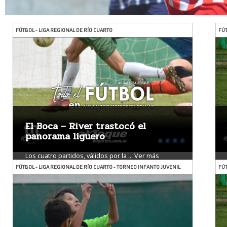
FÚTBOL - LIGA REGIONAL DE RÍO CUARTO
FÚT
El Boca – River trastocó el
panorama liguero
Los cuatro partidos, válidos por la ...
Ver más
FÚTBOL - LIGA REGIONAL DE RÍO CUARTO - TORNEO INFANTO JUVENIL
FÚT