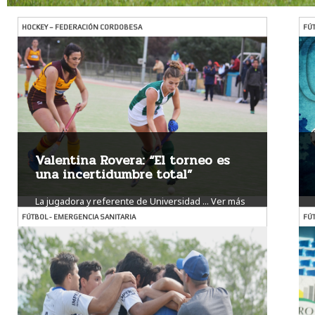
HOCKEY – FEDERACIÓN CORDOBESA
FÚT
Valentina Rovera: “El torneo es
una incertidumbre total”
La jugadora y referente de Universidad ...
Ver más
FÚTBOL - EMERGENCIA SANITARIA
FÚT