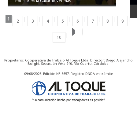
Por Florencia Gallardo
Ver más
1
2
3
4
5
6
7
8
9
10
Propietario: Cooperativa de Trabajo Al Toque Ltda. Director: Diego Alejandro
Borghi. Sebastián Vera 940, Río Cuarto, Córdoba.
09/08/2026. Edición N° 6657. Registro DNDA en trámite