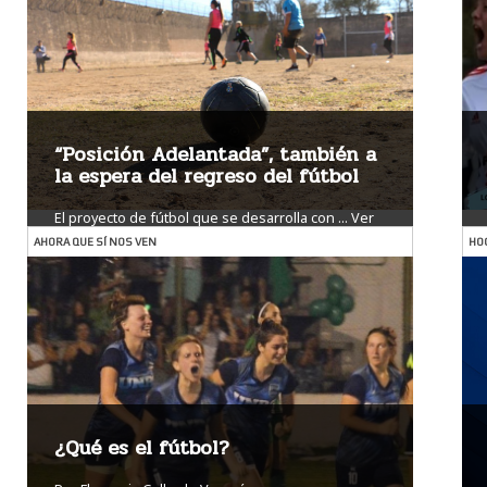
“Posición Adelantada”, también a
la espera del regreso del fútbol
El proyecto de fútbol que se desarrolla con ...
Ver
más
AHORA QUE SÍ NOS VEN
HO
¿Qué es el fútbol?