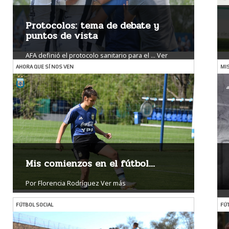
Protocolos: tema de debate y
puntos de vista
AFA definió el protocolo sanitario para el ...
Ver
más
AHORA QUE SÍ NOS VEN
MIS
Mis comienzos en el fútbol...
Por Florencia Rodríguez
Ver más
FÚTBOL SOCIAL
FÚ