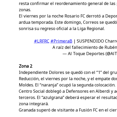
resta confirmar el reordenamiento general de las 
zonas.
El viernes por la noche Rosario FC derrotó a Dep
ardua temporada. Este domingo, Correos se quedó 
sonrisa su regreso oficial a la Liga Regional.
#LRFRC
#PrimeraB
| SUSPENDIDO Charrens
A raíz del fallecimiento de Rubén
— Al Toque Deportes (@Al
Zona 2
Independiente Dolores se quedó con el “1” del gru
Reducción, el viernes por la noche, y el empate d
Moldes. El “naranja” ocupó la segunda colocación.
Centro Social doblegó a Defensores en Alberdi y a
terceros. El “azulgrana” deberá esperar el result
zona integrará.
Granada superó de visitante a Fusión FC en el cier