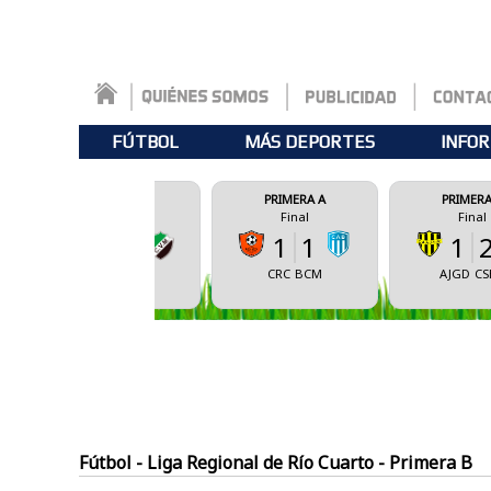
FÚTBOL
MÁS DEPORTES
INFOR
DERAL A
PRIMERA A
PRIMERA A
Final
Final
Final
1
1
1
2
0
1
CRC
BCM
AJGD
CSBA
SBA
CVM
Fútbol - Liga Regional de Río Cuarto - Primera B