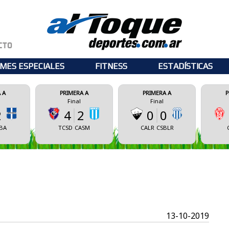
MES ESPECIALES
FITNESS
ESTADÍSTICAS
PRIMERA A
PRIMERA A
PRIMERA A
Final
Final
Final
4
2
0
0
0
0
TCSD
CASM
CALR
CSBLR
CSM
ECM
13-10-2019