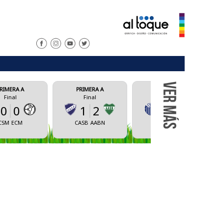
PRIMERA A
PRIMERA A
PRIMERA A
Final
Final
Final
1
2
1
2
0
4
CASB
AABN
CAS
UNRC
AVBA
CAAM