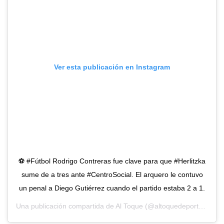
Ver esta publicación en Instagram
⚽️ #Fútbol Rodrigo Contreras fue clave para que #Herlitzka
sume de a tres ante #CentroSocial. El arquero le contuvo
un penal a Diego Gutiérrez cuando el partido estaba 2 a 1.
Una publicación compartida de
Al Toque
(@altoquedeportes) el 21 Oct, 2019 a las 7:33 PDT