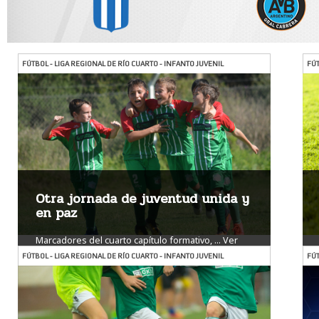
FÚTBOL - LIGA REGIONAL DE RÍO CUARTO - INFANTO JUVENIL
FÚT
Otra jornada de juventud unida y
en paz
Marcadores del cuarto capítulo formativo, ...
Ver
más
FÚTBOL - LIGA REGIONAL DE RÍO CUARTO - INFANTO JUVENIL
FÚT