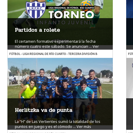
Partidos a rolete
El certamen formativo experimentará la fecha
número cuatro este sábado. Se anuncian ...
Ver
más
FÚTBOL - LIGA REGIONAL DE RÍO CUARTO - TERCERA DIVISIÓN B
FÚT
Herlitzka va de punta
La “H” de Las Vertientes sumó la totalidad de los
puntos en juego y es el cómodo ...
Ver más