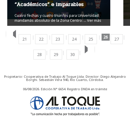
“Académicos” e imparables
Cuatro fechas y cuatro triunfos para Universidad,
mandamás absoluto de la Zona Centro: ...
Ver más
26
21
22
23
24
25
27
28
29
30
Propietario: Cooperativa de Trabajo Al Toque Ltda. Director: Diego Alejandro
Borghi. Sebastián Vera 940, Río Cuarto, Córdoba.
06/08/2026. Edición N° 6654. Registro DNDA en trámite