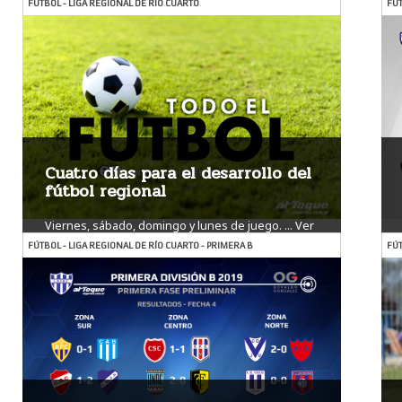
FÚTBOL - LIGA REGIONAL DE RÍO CUARTO
FÚT
Cuatro días para el desarrollo del
fútbol regional
Viernes, sábado, domingo y lunes de juego. ...
Ver
más
FÚTBOL - LIGA REGIONAL DE RÍO CUARTO - PRIMERA B
FÚT