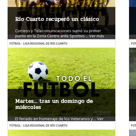
Río Cuarto recuperó un clásico
Correos y Telecomunicaciones sumó su primer
punto en la Zona Centro ante Sportivo ...
Ver más
FÚTBOL - LIGA REGIONAL DE RÍO CUARTO
FÚT
Martes… tras un domingo de
miércoles
El feriado en homenaje de los Veteranos y ...
Ver
más
FÚTBOL - LIGA REGIONAL DE RÍO CUARTO
FÚT