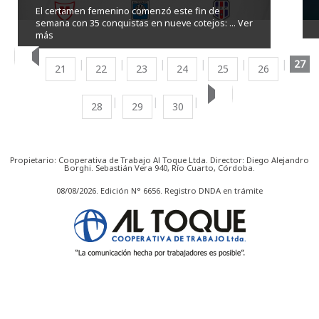
El certamen femenino comenzó este fin de
semana con 35 conquistas en nueve cotejos: ...
Ver
más
27
21
22
23
24
25
26
28
29
30
Propietario: Cooperativa de Trabajo Al Toque Ltda. Director: Diego Alejandro
Borghi. Sebastián Vera 940, Río Cuarto, Córdoba.
08/08/2026. Edición N° 6656. Registro DNDA en trámite