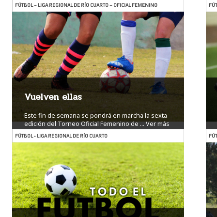
FÚTBOL – LIGA REGIONAL DE RÍO CUARTO – OFICIAL FEMENINO
FÚT
Vuelven ellas
Este fin de semana se pondrá en marcha la sexta
edición del Torneo Oficial Femenino de ...
Ver más
FÚTBOL - LIGA REGIONAL DE RÍO CUARTO
FÚT