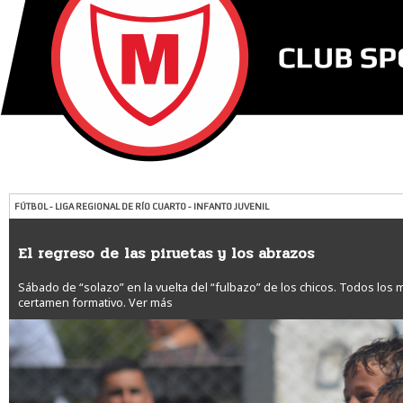
FÚTBOL - LIGA REGIONAL DE RÍO CUARTO - INFANTO JUVENIL
El regreso de las piruetas y los abrazos
Sábado de “solazo” en la vuelta del “fulbazo” de los chicos. Todos los
certamen formativo.
Ver más