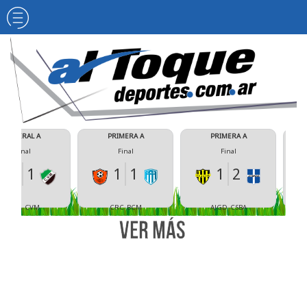
Inicio
Futbol
Más
PRIMERA A
PRIMERA A
PRIMERA A
deportes
Final
Final
Final
1
1
1
2
4
2
Informes
especiales
CRC
BCM
AJGD
CSBA
TCSD
CASM
Estadísticas
Quienes
somos