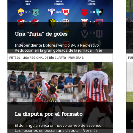
Una “furia” de goles
Independiente Dolores venció 8-0 a Recreativo
Reducción en la gran goleada de la jornada ...
Ver
más
FÚTBOL - LIGA REGIONAL DE RÍO CUARTO - PRIMERA B
FÚT
La disputa por el formato
El domingo arranca un nuevo torneo de ascenso.
Las ilusiones empiezan una disputa ...
Ver más