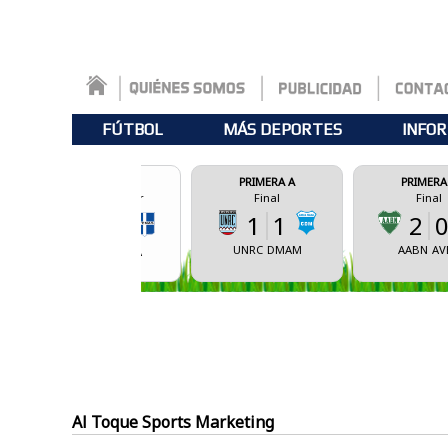
FÚTBOL
MÁS DEPORTES
INFOR
ERAL A
PRIMERA A
PRIMERA A
omenzar
Final
Final
1
1
2
0
0
UNRC
DMAM
AABN
AVBA
MM
CSBA
Al Toque Sports Marketing