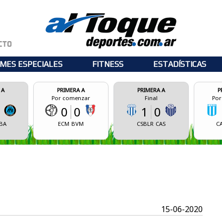
MES ESPECIALES
FITNESS
ESTADÍSTICAS
PRIMERA A
PRIMERA A
PRIMERA A
Por comenzar
Final
Por comenzar
0
0
1
0
0
0
ECM
BVM
CSBLR
CAS
CASM
CASB
15-06-2020