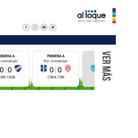
PRIMERA A
PRIMERA A
PRIMERA A
Por comenzar
Final
Por comenzar
0
0
0
2
0
0
CSBA
CSM
BCM
CALR
AID
AJGD