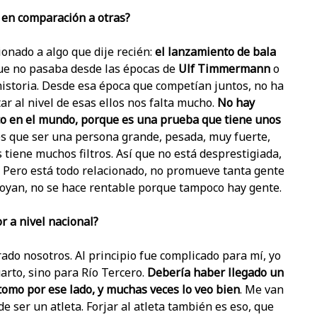
l en comparación a otras?
ionado a algo que dije recién:
el lanzamiento de bala
que no pasaba desde las épocas de
Ulf Timmermann
o
historia. Desde esa época que competían juntos, no ha
ar al nivel de esas ellos nos falta mucho.
No hay
o en el mundo, porque es una prueba que tiene unos
és que ser una persona grande, pesada, muy fuerte,
tiene muchos filtros. Así que no está desprestigiada,
. Pero está todo relacionado, no promueve tanta gente
poyan, no se hace rentable porque tampoco hay gente.
r a nivel nacional?
do nosotros. Al principio fue complicado para mí, yo
arto, sino para Río Tercero.
Debería haber llegado un
 tomo por ese lado, y muchas veces lo veo bien
. Me van
ser un atleta. Forjar al atleta también es eso, que